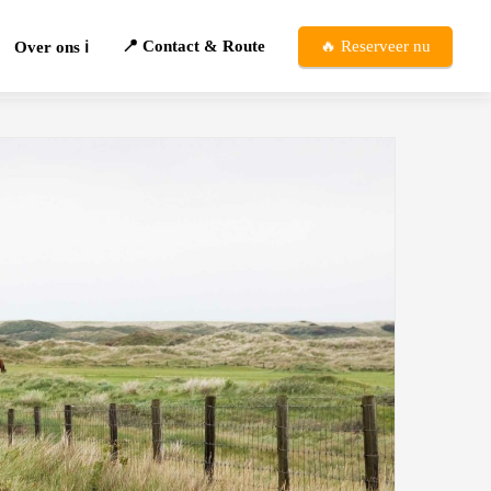
📍 Contact & Route
🔥 Reserveer nu
Over ons ℹ️