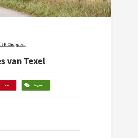
met E-Choppers
s van Texel
Delen
Reageren
l