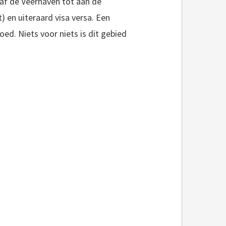
naf de Veerhaven tot aan de
) en uiteraard visa versa. Een
ed. Niets voor niets is dit gebied