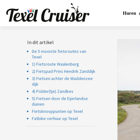
m anoniem
nformatie te
Huren
erzamelen over
et gedrag van een
ezoeker op de
In dit artikel
ebsite.
De 5 mooiste fietsroutes van
arketing
Texel
1) Fietsroute Waalenburg
arketingcookies
2) Fietspad Prins Hendrik Zanddijk
orden gebruikt
3) Fietsen achter de Waddenzee
m bezoekers te
dijk
olgen op de
4) Polder(tje) Zandkes
ebsite. Hierdoor
5) Fietsen door de Eijerlandse
unnen website-
duinen
igenaren relevante
Fietsknooppunten op Texel
dvertenties tonen
Fatbike verhuur op Texel
ebaseerd op het
edrag van deze